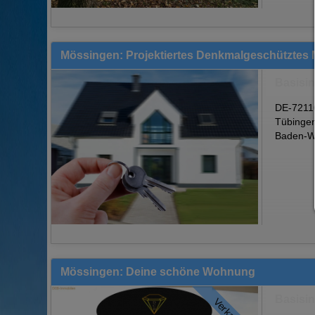
Mössingen: Projektiertes Denkmalgeschütztes 
Basisi
DE-7211
Tübinge
Baden-W
Mössingen: Deine schöne Wohnung
Basisi
Verkauft