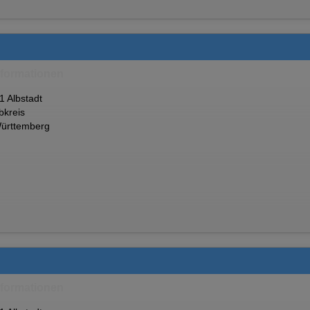
nformationen
 Albstadt
bkreis
ürttemberg
nformationen