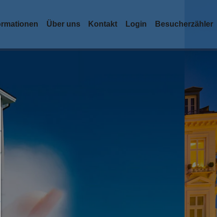
ormationen
Über uns
Kontakt
Login
Besucherzähler
Consent Manager
HILFE
Um fortfahren zu können,müssen Sie eine Cookie-Auswahl tr
Nachfolgend erhalten Sie eine Erläuterung der verschied
Optionen und ihrer Bedeutung.
Alles zulassen:
Jedes Cookie wie z.B. Tracking- und Analytische-Cookies 
Drittanbieter-Inhalte.
Auswahl erlauben:
Es werden nur Drittanbieter-Inhalte oder die Cookie-Art