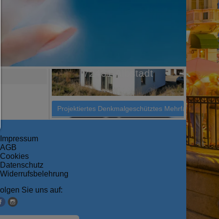
zugelassen die Sie in den Checkboxen angehakt haben
Nur notwendiges zulassen:
Es werden nur die technisch notwendigen Cookies zugelass
keine Drittanbieter-Inhalte.
Sie können Ihre Cookie-Einstellung jederzeit hier änder
Cookie-Details
|
Datenschutz
|
Impressum
zurück
Impressum
AGB
Cookies
Datenschutz
Widerrufsbelehrung
olgen Sie uns auf: